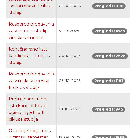
ispitni rokovi II ciklus
09. 01. 2026.
Pregleda: 890
studija
Raspored predavanja
za vanredni studij -
31. 10. 2025.
Pregleda: 1828
zimski semestar
Konačna rang lista
kandidata - II ciklus
06. 10. 2025.
Pregleda: 2628
studija
Raspored predavanja
za zimski semestar -
03. 10. 2025.
Pregleda: 1181
II ciklus studija
Preliminarna rang
lista kandidata za
01. 10. 2025.
Pregleda: 945
upis u I godinu II
ciklusa studija
Ovjera ljetnog i upis
u zimski semestar
12. 09. 2025.
Pregleda: 1588