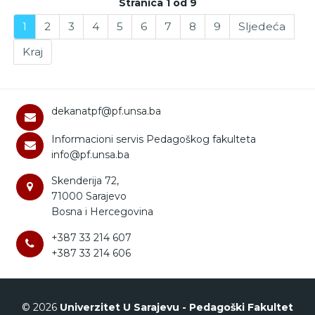
Stranica 1 od 9
1
2
3
4
5
6
7
8
9
Sljedeća
Kraj
dekanatpf@pf.unsa.ba
Informacioni servis Pedagoškog fakulteta
info@pf.unsa.ba
Skenderija 72,
71000 Sarajevo
Bosna i Hercegovina
+387 33 214 607
+387 33 214 606
© 2026
Univerzitet U Sarajevu - Pedagoški Fakultet