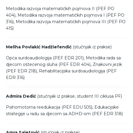
Metodika razvoja matematičkih pojmova II (PEF PO
404), Metodika razvoja matematičkih pojmova I (PEF PO
316), Metodika razvoja matematičkih pojmova III (PEF PO
415)
Meliha Povlakić Hadžiefendić
(stučnjak iz prakse)
Opća surdoaudiologija (PEF EDR 201), Metodika rada sa
djecom oštećenog sluha (PEF EDR 404), Znakovni jezik
(PEF EDR 218), Rehabilitacijska surdoaudiologija (PEF
EDR 316)
Admira Dedić
(stučnjak iz prakse, student III ciklusa PF)
Psihomotorna reedukacija (PEF EDU 505), Edukacijske
strategije u radu sa djecom sa ADHD-om (PEF EDR 318)
Amra Saletović
(stučnjak iz prakse)