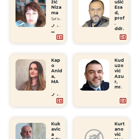
žić
ušić
Niza
Esa
ma
d,
prof
Šef biblioteke
.
+387 33 665-867
ddr.
pfbiblioteka@pf.unsa.ba
PRODEKAN ZA FINANSIJE
Kap
Kud
o
uzo
Anid
vić
a,
Azu
MA
r,
mr.
.
+387 33 665-867
akapo@pf.unsa.ba
Kuk
Kurt
avic
ano
a
vić