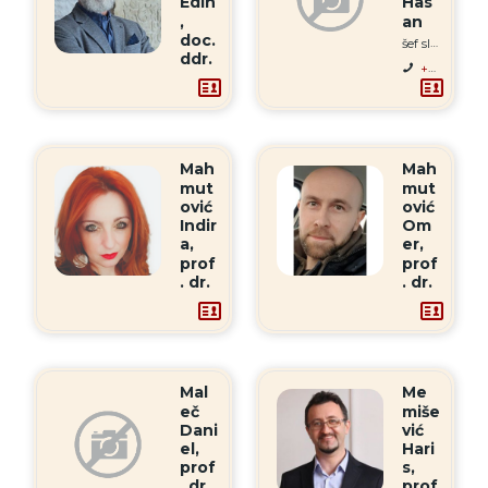
Edin
Has
,
an
doc.
šef službe
ddr.
+387 33 223-273
hkurtanovic@pf.unsa.ba
Mah
Mah
mut
mut
ović
ović
Indir
Om
a,
er,
prof
prof
. dr.
. dr.
.
+387 33 214-607
+387 33 665-867
omahmutovic@pf.unsa.ba
imahmutovic@pf.unsa.ba
Mal
Me
eč
miše
Dani
vić
el,
Hari
prof
s,
. dr.
prof