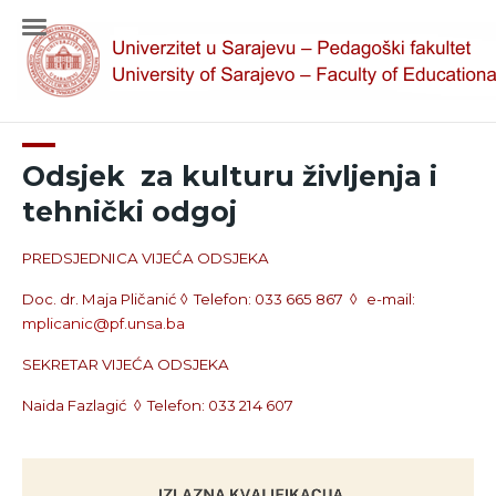
Odsjek za kulturu življenja i
tehnički odgoj
PREDSJEDNICA VIJEĆA ODSJEKA
Doc. dr. Maja Pličanić ◊
Telefon: 033 665 867
◊
e-mail:
mplicanic@pf.unsa.ba
SEKRETAR VIJEĆA ODSJEKA
Naida Fazlagić
◊
Telefon: 033 214 607