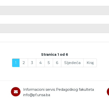
Stranica 1 od 6
1
2
3
4
5
6
Sljedeća
Kraj
Informacioni servis Pedagoškog fakulteta
info@pf.unsa.ba