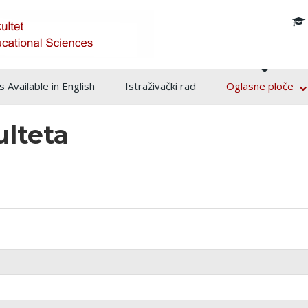
info@pf.unsa.ba
 Available in English
Istraživački rad
Oglasne ploče
ulteta