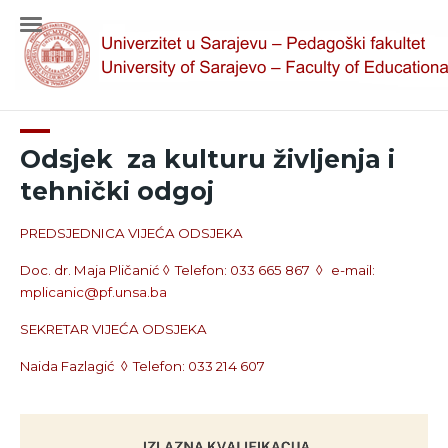
Odsjek za kulturu življenja i
tehnički odgoj
PREDSJEDNICA VIJEĆA ODSJEKA
Doc. dr. Maja Pličanić ◊
Telefon: 033 665 867
◊
e-mail:
mplicanic@pf.unsa.ba
SEKRETAR VIJEĆA ODSJEKA
Naida Fazlagić
◊
Telefon: 033 214 607