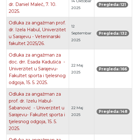
14 Oktobar
dr. Daniel Maleč, 7. 10.
Pregleda: 121
2025
2025.
Odluka za angažman prof.
12
dr. Izela Habul, Univerzitet
Septembar
Pregleda: 132
u Sarajevu - Veterinarski
2025
fakultet 2025/26.
Odluka za angažman za
doc. drr. Esada Kadušića -
22 Maj
Univerzitet u Sarajevu-
Pregleda: 166
2025
Fakultet sporta i tjelesnog
odgoja, 15. 5. 2025.
Odluka za angažman za
prof. dr. Izelu Habul-
Šabanović - Univerzitet u
22 Maj
Pregleda: 148
Sarajevu- Fakultet sporta i
2025
tjelesnog odgoja, 15. 5.
2025.