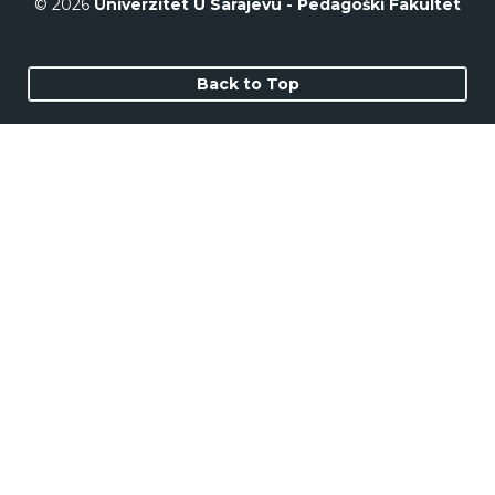
© 2026
Univerzitet U Sarajevu - Pedagoški Fakultet
Back to Top