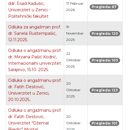
ddr. Esad Kadušić,
17 Februar
Pregleda: 67
Univerzitet u Zenici -
2026
Politehnički fakultet
Odluka za angažman prof.
19
dr. Sanela Rustempašić,
Novembar
Pregleda: 120
12.11.2025.
2025
Odluka o angažmanu prof.
22
dr. Mirzana Pašić Kodrić,
Oktobar
Pregleda: 103
Internacionalni univerzitet
2025
Sarajevo, 15.10. 2025.
Odluka o angažmanu prof.
20
dr. Fatih Destović,
Oktobar
Pregleda: 123
Uniiverzitet u Zenici,
2025
20.10.2025..
Odluka o angažmanu prof.
dr. Fatih Destović,
20
Univerzitet "Džemal
Oktobar
Pregleda: 101
Bijedić" Mostar,
2025