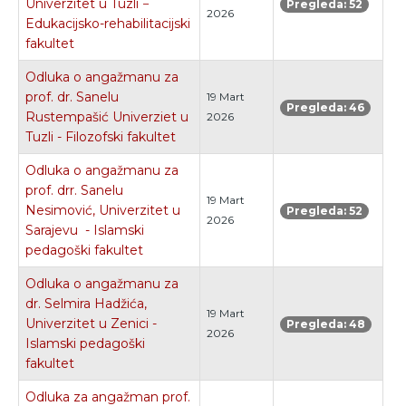
Univerzitet u Tuzli −
Pregleda: 52
2026
Edukacijsko-rehabilitacijski
fakultet
Odluka o angažmanu za
prof. dr. Sanelu
19 Mart
Pregleda: 46
Rustempašić Univerziet u
2026
Tuzli - Filozofski fakultet
Odluka o angažmanu za
prof. drr. Sanelu
19 Mart
Nesimović, Univerzitet u
Pregleda: 52
2026
Sarajevu - Islamski
pedagoški fakultet
Odluka o angažmanu za
dr. Selmira Hadžića,
19 Mart
Univerzitet u Zenici -
Pregleda: 48
2026
Islamski pedagoški
fakultet
Odluka za angažman prof.