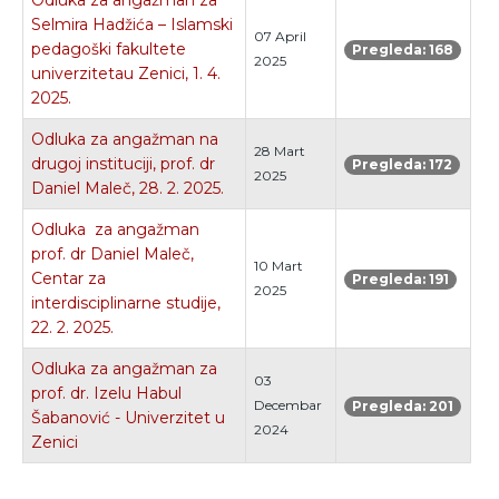
Odluka za angažman za
Selmira Hadžića – Islamski
07 April
pedagoški fakultete
Pregleda: 168
2025
univerzitetau Zenici, 1. 4.
2025.
Odluka za angažman na
28 Mart
drugoj instituciji, prof. dr
Pregleda: 172
2025
Daniel Maleč, 28. 2. 2025.
Odluka za angažman
prof. dr Daniel Maleč,
10 Mart
Centar za
Pregleda: 191
2025
interdisciplinarne studije,
22. 2. 2025.
Odluka za angažman za
03
prof. dr. Izelu Habul
Decembar
Pregleda: 201
Šabanović - Univerzitet u
2024
Zenici