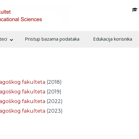
info@pf.unsa.ba
teci
Pristup bazama podataka
Edukacija korisnika
dagoškog fakulteta
(2018)
dagoškog fakulteta
(2019)
dagoškog fakulteta
(2022)
dagoškog fakulteta
(2023)